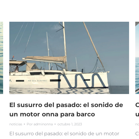
El susurro del pasado: el sonido de
C
un motor onna para barco
u
noticias
Por
adminonna
octubre 1, 2023
no
El susurro del pasado: el sonido de un motor
C