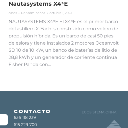
Nautasystems X4⁹E
casos
Por
adminonna
octubre 1, 2023
NAUTASYSTEMS X4⁹E El X4⁹E es el primer barco
del astillero X-Yachts construido como velero de
propulsión híbrida. Es un barco de casi 50 pies
de eslora y tiene instalados 2 motores Oceanvolt
SD 10 de 10 kW, un banco de baterías de litio de
28,8 kWh y un generador de corriente continua
Fisher Panda con…
CONTACTO
ECOSISTEMA ONNA:
636 118 239
615 229 700